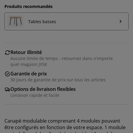
Produits recommandés
Tables basses
Retour illimité
Aucune limite de temps - retournez dans n'importe
quel magasin JYSK
Garantie de prix
30 jours de garantie de prix sur tous les articles
Options de livraison flexibles
Nous personnalisons votre expérience
Livraison rapide et facile
Chez JYSK, nous utilisons des cookies et des
identifiants mobiles pour vous garantir une bonne
Canapé modulable comprenant 4 modules pouvant
expérience lorsque vous visitez notre site web. Les
être configurés en fonction de votre espace. 1 module
cookies collectent des informations vous concernant