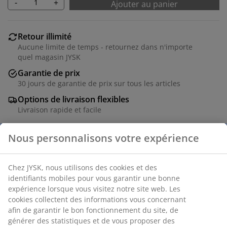
-
+
Ajouter au panier
Retour illimité
Aucune limite de temps - retournez dans n'importe
quel magasin JYSK
Garantie de prix
30 jours de garantie de prix sur tous les articles
Options de livraison flexibles
Livraison rapide et facile
Table: Chêne massif et placage chêne. Excl. rallonges.
l90 x L160 x H76 cm. Chaise: Tissu et acier.
Numéro d’article: S000632