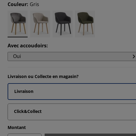
0255%
Couleur
:
Gris
134%
134%
843%
Avec accoudoirs
:
Oui
Livraison ou Collecte en magasin?
Livraison
Click&Collect
Montant