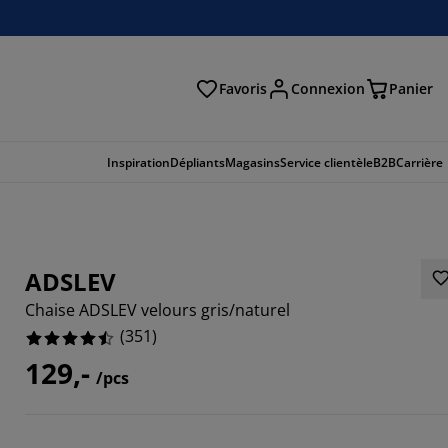
Favoris
Connexion
Panier
herche
Inspiration
Dépliants
Magasins
Service clientèle
B2B
Carrière
ADSLEV
Chaise ADSLEV velours gris/naturel
(
351
)
129,-
/pcs
864%