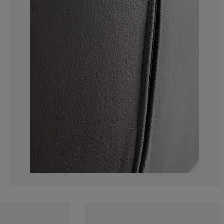
10.25641025641
3.133903133903
3.133903133903
4.843304843304