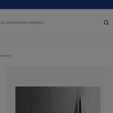
Rec
/naturel
78.63247863247