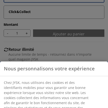
Click&Collect
Montant
-
+
Ajouter au panier
Retour illimité
Aucune limite de temps - retournez dans n'importe
quel magasin JYSK
Garantie de prix
30 jours de garantie de prix sur tous les articles
Options de livraison flexibles
Livraison rapide et facile
Placage décoratif. Portes push-open. l160 x H80 x P40