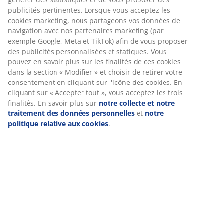
cm
Numéro d’article: 3640310
Instructions de montage
Nous personnalisons votre expérience
Chez JYSK, nous utilisons des cookies et des identifiants mobiles
Spécifications
pour vous garantir une bonne expérience lorsque vous visitez
notre site web. Les cookies collectent des informations vous
concernant afin de garantir le bon fonctionnement du site, de
générer des statistiques et de vous proposer des publicités
Avis
pertinentes. Lorsque vous acceptez les cookies marketing, nous
(
111
)
partageons vos données de navigation avec nos partenaires
marketing (par exemple Google, Meta et TikTok) afin de vous
proposer des publicités personnalisées et statiques. Vous pouv
en savoir plus sur les finalités de ces cookies dans la section «
Livraison
Modifier » et choisir de retirer votre consentement en cliquant s
l'icône des cookies. En cliquant sur « Accepter tout », vous acce
les trois finalités. En savoir plus sur
notre collecte et notre