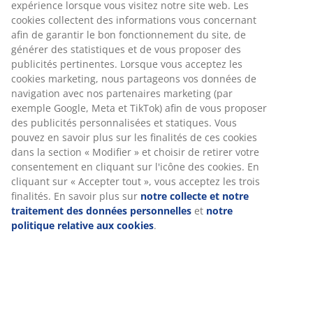
expérience lorsque vous visitez notre site web. Les
cookies collectent des informations vous concernant
Options de livraison flexibles
afin de garantir le bon fonctionnement du site, de
Livraison rapide et facile
générer des statistiques et de vous proposer des
publicités pertinentes. Lorsque vous acceptez les
cookies marketing, nous partageons vos données de
Numéro d’article: 2340658
navigation avec nos partenaires marketing (par
exemple Google, Meta et TikTok) afin de vous proposer
des publicités personnalisées et statiques. Vous
pouvez en savoir plus sur les finalités de ces cookies
Spécifications
dans la section « Modifier » et choisir de retirer votre
consentement en cliquant sur l'icône des cookies. En
cliquant sur « Accepter tout », vous acceptez les trois
finalités. En savoir plus sur
notre collecte et notre
Avis
traitement des données personnelles
et
notre
politique relative aux cookies
.
(
50
)
Livraison