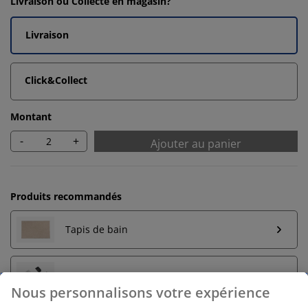
Livraison ou Collecte en magasin?
Livraison
Click&Collect
Montant
-
+
Ajouter au panier
Produits recommandés
Tapis de bain
Porte-serviettes