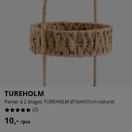
ccessoires entretien meubles
lairages d'extérieur
oustiquaires
raps
ommiers avec rangement
lairage
lm pour vitrage
amping
arde-robes
ommiers
énage
ccessoires
eubles de chambre à coucher
atelas enfant
hambre d’enfant
its superposés
aver et repasser
rticles pour animaux de compagnie
TUREHOLM
Panier à 2 étages TUREHOLM Ø16xH31cm naturel
(
2
)
10,-
/pcs