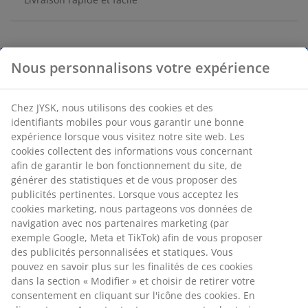
Numéro d’article: 2784800
Spécifications
Avis
(
1
)
Livraison