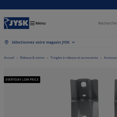
Chambre à coucher
Rideaux & stores
Salle à manger
Lits et matelas
Déco et textile
Salle de bain
Rangement
Bureau
Entrée
Jardin
Salon
Menu
Sélectionnez votre magasin JYSK
ficher tout
ficher tout
ficher tout
ficher tout
ficher tout
ficher tout
ficher tout
ficher tout
ficher tout
ficher tout
ficher tout
telas
telas à ressorts
rviettes
bilier de bureau
napés
bles
rde-robes
ité de couloir
deaux prêt-à-poser
ubles de jardin
coration
Accueil
Rideaux & stores
Tringles à rideaux et accessoires
Accessoi
s
telas en mousse
xtiles
ngement
uteuils
aises
ubles de rangement
ur le mur
ores enrouleurs
ussins de jardin
xtiles
EVERYDAY LOW PRICE
îtes de rangement
uettes
mmiers tapissiers
ticles de toilette
bles basses
ngement
ité de couloir
tits rangements
melles verticales
ur la table
brages de jardin
cessoires entretien meubles
eillers
rmatelas
ver et repasser
ngement
tits rangements
xtiles
ores vénitiens
ur le mur
cessoires de jardin
ubles TV
cessoires entretien meubles
rures de lit
dres de lit
ores plissés
isine