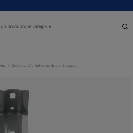
Rec
res
Crochets p/lamelles verticlaes 2pcs/pqt