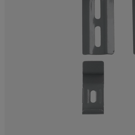
cessoires entretien meubles
lairages d'extérieur
ustiquaires
aps
mmiers avec rangement
lairage
lm pour vitrage
mping
rde-robes
mmiers
nage
cessoires
ubles de chambre à coucher
telas enfant
ambre d’enfant
ts superposés
ver et repasser
ticles pour animaux de compagnie