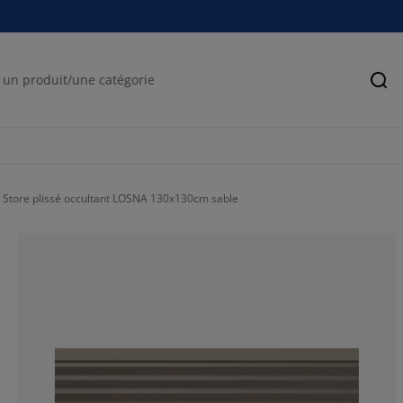
Rec
Store plissé occultant LOSNA 130x130cm sable
17.6470588235