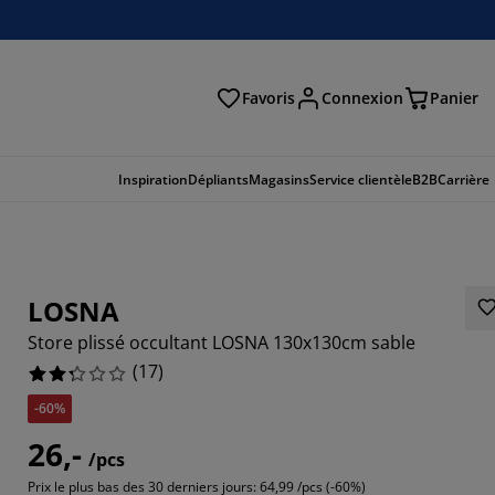
Favoris
Connexion
Panier
herche
Inspiration
Dépliants
Magasins
Service clientèle
B2B
Carrière
LOSNA
Store plissé occultant LOSNA 130x130cm sable
(
17
)
-60%
26,-
/pcs
29413%
Prix le plus bas des 30 derniers jours:
64,99 /pcs (-60%)