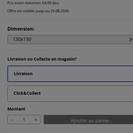
5294%
Prix avant réduction:
64,99 /pcs
Offre est valable jusqu'au 29.08.2026
7647%
5294%
Dimension
:
8824%
130x130
Livraison ou Collecte en magasin?
Livraison
Click&Collect
Montant
-
+
Ajouter au panier