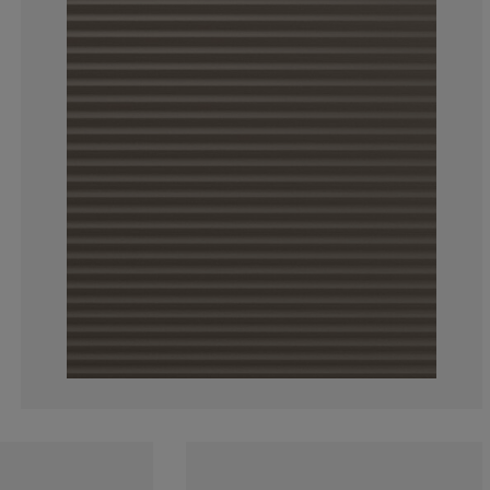
11.7647058823
5.8823529411
11.7647058823
52.9411764705