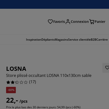
Favoris
Connexion
Panier
herche
Inspiration
Dépliants
Magasins
Service clientèle
B2B
Carrière
LOSNA
Store plissé occultant LOSNA 110x130cm sable
(
17
)
-60%
22,-
/pcs
29413%
Prix le plus bas des 30 derniers jours:
54,99 /pcs (-60%)