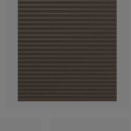
11.7647058823
5.8823529411
11.7647058823
52.9411764705