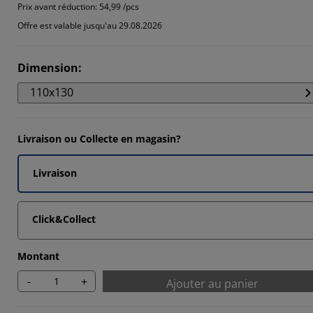
5294%
Prix avant réduction:
54,99 /pcs
Offre est valable jusqu'au 29.08.2026
7647%
5294%
Dimension
:
8824%
110x130
Livraison ou Collecte en magasin?
Livraison
Click&Collect
Montant
-
+
Ajouter au panier