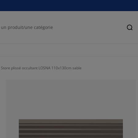
Rec
Store plissé occultant LOSNA 110x130cm sable
17.6470588235