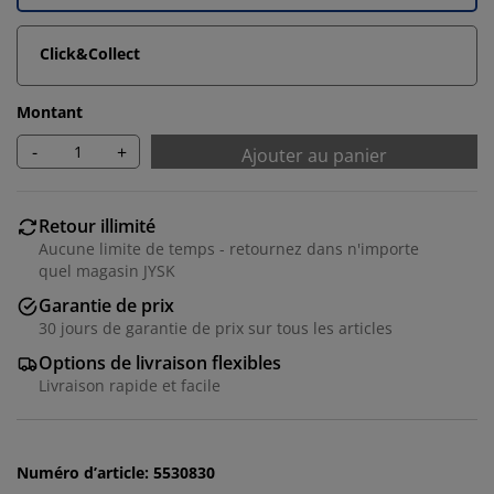
Click&Collect
Montant
-
+
Ajouter au panier
Retour illimité
Aucune limite de temps - retournez dans n'importe
quel magasin JYSK
Garantie de prix
30 jours de garantie de prix sur tous les articles
Nous personnalisons votre expérience
Options de livraison flexibles
Livraison rapide et facile
Chez JYSK, nous utilisons des cookies et des
identifiants mobiles pour vous garantir une bonne
expérience lorsque vous visitez notre site web. Les
Numéro d’article: 5530830