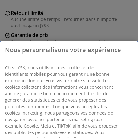
Retour illimité
Aucune limite de temps - retournez dans n'importe
quel magasin JYSK
Garantie de prix
30 jours de garantie de prix sur tous les articles
Nous personnalisons votre expérience
Options de livraison flexibles
Livraison rapide et facile
Chez JYSK, nous utilisons des cookies et des
identifiants mobiles pour vous garantir une bonne
expérience lorsque vous visitez notre site web. Les
Numéro d’article: 5095012
cookies collectent des informations vous concernant
afin de garantir le bon fonctionnement du site, de
générer des statistiques et de vous proposer des
publicités pertinentes. Lorsque vous acceptez les
Spécifications
cookies marketing, nous partageons vos données de
navigation avec nos partenaires marketing (par
exemple Google, Meta et TikTok) afin de vous proposer
des publicités personnalisées et statiques. Vous
Avis