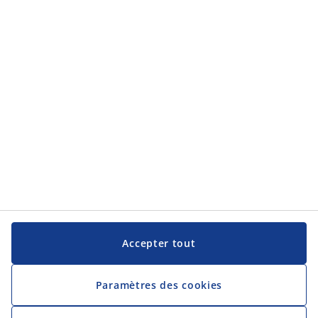
Service clientèle
JYSK
JYSK
Siège social
Suivez JYSK
Langue