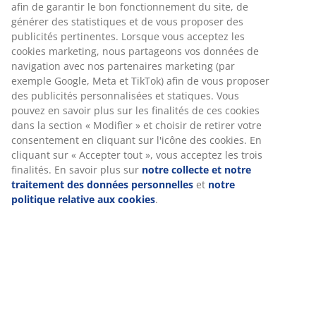
Spécifications
Avis
(
158
)
Livraison