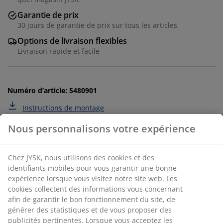
Garantie de prix
30 jours de garantie de prix sur tous les articles
Options de livraison flexibles
Livraison rapide et facile
Numéro d’article: 5480901
Instructions de montage
Spécifications
Avis
(
252
)