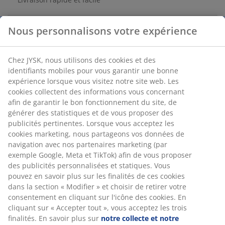
Acier et tissu. l35 x H100 x P35 cm
Numéro d’article: 3640082
Instructions de montage
Spécifications
Avis
Nous personnalisons votre expérience
(
104
)
Chez JYSK, nous utilisons des cookies et des identifiants mobiles
pour vous garantir une bonne expérience lorsque vous visitez n
Livraison
site web. Les cookies collectent des informations vous concerna