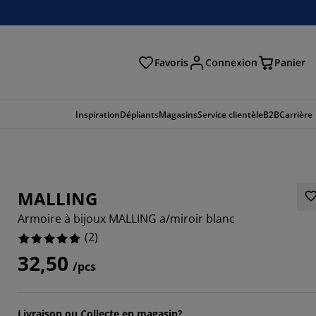
Favoris
Connexion
Panier
herche
Inspiration
Dépliants
Magasins
Service clientèle
B2B
Carrière
MALLING
Armoire à bijoux MALLING a/miroir blanc
(
2
)
32,50
/pcs
Livraison ou Collecte en magasin?