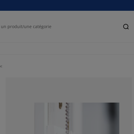
Rec
nc
100%