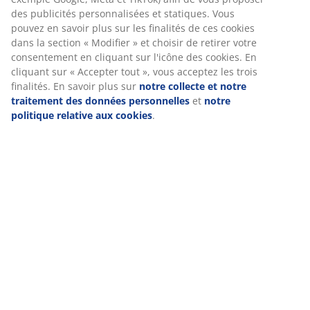
(
330
)
Nous personnalisons votre expérience
Livraison
Chez JYSK, nous utilisons des cookies et des identifiants mobiles
pour vous garantir une bonne expérience lorsque vous visitez n
site web. Les cookies collectent des informations vous concerna
afin de garantir le bon fonctionnement du site, de générer des
statistiques et de vous proposer des publicités pertinentes. Lor
vous acceptez les cookies marketing, nous partageons vos donn
de navigation avec nos partenaires marketing (par exemple Goo
Meta et TikTok) afin de vous proposer des publicités personnali
et statiques. Vous pouvez en savoir plus sur les finalités de ces
cookies dans la section « Modifier » et choisir de retirer votre
consentement en cliquant sur l'icône des cookies. En cliquant su
Accepter tout », vous acceptez les trois finalités. En savoir plus 
notre collecte et notre traitement des données personnelles
e
notre politique relative aux cookies
.