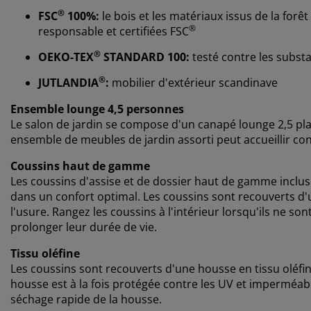
®
FSC
100%:
le bois et les matériaux issus de la for
®
responsable et certifiées FSC
®
OEKO-TEX
STANDARD 100:
testé contre les subst
®
JUTLANDIA
:
mobilier d'extérieur scandinave
Ensemble lounge 4,5 personnes
Le salon de jardin se compose d'un canapé lounge 2,5 plac
ensemble de meubles de jardin assorti peut accueillir co
Coussins haut de gamme
Les coussins d'assise et de dossier haut de gamme inclu
dans un confort optimal. Les coussins sont recouverts d'u
l'usure. Rangez les coussins à l'intérieur lorsqu'ils ne son
prolonger leur durée de vie.
Tissu oléfine
Les coussins sont recouverts d'une housse en tissu oléfi
housse est à la fois protégée contre les UV et imperméab
séchage rapide de la housse.