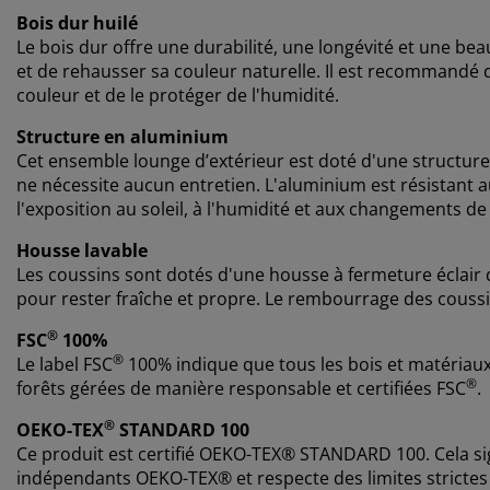
Bois dur huilé
Le bois dur offre une durabilité, une longévité et une beaut
et de rehausser sa couleur naturelle. Il est recommandé d
couleur et de le protéger de l'humidité.
Structure en aluminium
Cet ensemble lounge d’extérieur est doté d'une structure e
ne nécessite aucun entretien. L'aluminium est résistant au
l'exposition au soleil, à l'humidité et aux changements d
Housse lavable
Les coussins sont dotés d'une housse à fermeture éclair q
pour rester fraîche et propre. Le rembourrage des coussi
®
FSC
100%
®
Le label FSC
100% indique que tous les bois et matériaux 
®
forêts gérées de manière responsable et certifiées FSC
.
®
OEKO-TEX
STANDARD 100
Ce produit est certifié OEKO-TEX® STANDARD 100. Cela sig
indépendants OEKO-TEX® et respecte des limites strictes