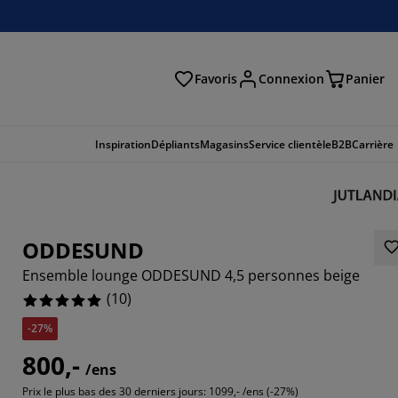
Favoris
Connexion
Panier
herche
Inspiration
Dépliants
Magasins
Service clientèle
B2B
Carrière
ODDESUND
Ensemble lounge ODDESUND 4,5 personnes beige
(
10
)
-27%
800,-
/ens
Prix le plus bas des 30 derniers jours:
1099,- /ens (-27%)