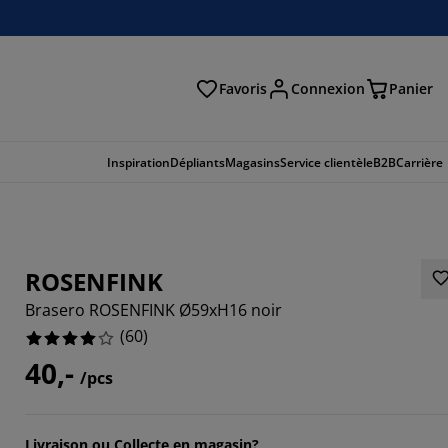
Favoris
Connexion
Panier
herche
Inspiration
Dépliants
Magasins
Service clientèle
B2B
Carrière
ROSENFINK
Brasero ROSENFINK Ø59xH16 noir
(
60
)
40,-
/pcs
3336%
Livraison ou Collecte en magasin?