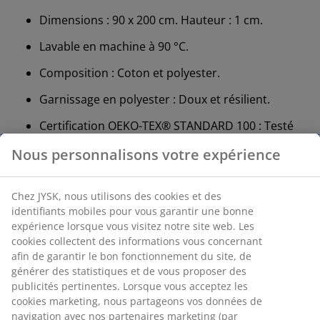
Dimensions : 90 x 200 cm. Hauteur : 1 cm.
Lavable en machine à 90 °C.
Composition : Coton et polyester.
Garnissage en polyester : Doux et résilient.
Certification OEKO-TEX® STANDARD 100 : Testé
sans substances nocives.
DREAMZONE® : Matelas et lits de qualité à prix
abordable, disponibles exclusivement chez JYSK.
Lavable
Lavable en machine à 90 °C pour une hygiène optimale.
Le lavage à 90 °C élimine les bactéries et les acariens.
Composition
Mélange de coton et de polyester. Le coton offre une