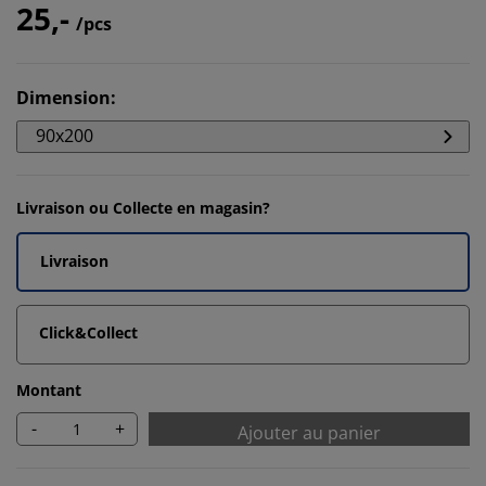
25,-
/pcs
Dimension
:
90x200
Livraison ou Collecte en magasin?
Livraison
Click&Collect
Montant
-
+
Ajouter au panier