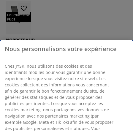
EVERYDAY LOW
PRICE
NORDSTRAND
Nous personnalisons votre expérience
Bain de
soleil
NORDSTRAND
Chez JYSK, nous utilisons des cookies et des
l59xL191
identifiants mobiles pour vous garantir une bonne
noir
expérience lorsque vous visitez notre site web. Les
cookies collectent des informations vous concernant
75,-
afin de garantir le bon fonctionnement du site, de
/pcs
générer des statistiques et de vous proposer des
publicités pertinentes. Lorsque vous acceptez les
cookies marketing, nous partageons vos données de
navigation avec nos partenaires marketing (par
Cadeaux pour mieux travailler (à
exemple Google, Meta et TikTok) afin de vous proposer
domicile)
des publicités personnalisées et statiques. Vous