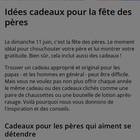
ccessoires entretien meubles
clairages d'extérieur
oustiquaires
raps
ommiers avec rangement
clairage
Idées cadeaux pour la fête des
ilm pour vitrage
amping
arde-robes
ommiers
énage
pères
ccessoires
eubles de chambre à coucher
atelas enfant
hambre d’enfant
Le dimanche 11 juin, c'est la fête des pères. Le moment
its superposés
aver et repasser
idéal pour chouchouter votre père et lui montrer votre
gratitude. Bien sûr, cela inclut aussi des cadeaux !
rticles pour animaux de compagnie
Trouver un cadeau approprié et original pour les
papas - et les hommes en général - peut être difficile.
Mais vous ne voulez pas non plus offrir chaque année
le même cadeau ou des cadeaux clichés comme une
paire de chaussettes ou une bouteille de lotion après-
rasage. Voilà pourquoi nous vous donnons de
l'inspiration et des conseils.
Cadeaux pour les pères qui aiment se
détendre