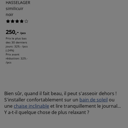
HASSELAGER
similicuir
noir
250,-
/pcs
Prix le plus bas
des 30 derniers
jours:
329,- /pcs
(-24%)
Prix avant
réduction:
329,-
/pcs
Bien sûr, quand il fait beau, il peut s'asseoir dehors !
S'installer confortablement sur un
bain de soleil
ou
une
chaise inclinable
et lire tranquillement le journal...
Y a-t-il quelque chose de plus relaxant ?