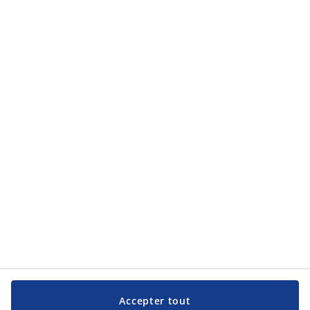
Catégories de produits
Catégories de produits
Service clientèle
Service clientèle
JYSK
JYSK
Siège social
Suivez JYSK
Langue
Accepter tout