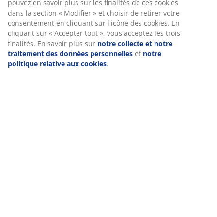
pouvez en savoir plus sur les finalités de ces cookies
Si votre père travaille dans un bureau et qu'il a la
dans la section « Modifier » et choisir de retirer votre
possibilité de travailler à domicile, vous pourriez peut-
consentement en cliquant sur l'icône des cookies. En
être améliorer son lieu de travail. Vous pouvez lui
cliquant sur « Accepter tout », vous acceptez les trois
acheter un nouveau
bureau
ou une nouvelle
finalités. En savoir plus sur
notre collecte et notre
chaise de bureau
, mais même quelque chose de
traitement des données personnelles
et
notre
politique relative aux cookies
.
simple, comme une
lampe
, peut faire une différence.
EVERYDAY LOW
PRICE
-35%
PATRIK
HANSSON
VANDBORG
BILLUND
Lampe de
Lampadaire
Bureau
Bureau
EVERYDAY LOW
table
HANSSON
VANDBORG
BILLUND
PRICE
PATRIK
H155cm
60x120
54x120
Ø14xH45cm
noir
couleur
béton/blanc
noir
chêne