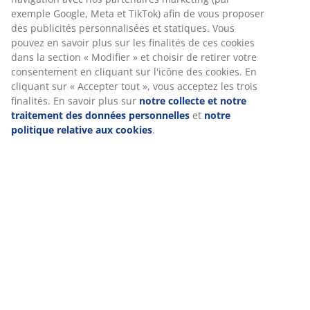
informations vous concernant afin de garantir le bon
fonctionnement du site, de générer des statistiques et de
Avis
vous proposer des publicités pertinentes. Lorsque vous
acceptez les cookies marketing, nous partageons vos
(
789
)
données de navigation avec nos partenaires marketing (par
exemple Google, Meta et TikTok) afin de vous proposer des
publicités personnalisées et statiques. Vous pouvez en
savoir plus sur les finalités de ces cookies dans la section «
Livraison
Modifier » et choisir de retirer votre consentement en
cliquant sur l'icône des cookies. En cliquant sur « Accepter
tout », vous acceptez les trois finalités. En savoir plus sur
notre collecte et notre traitement des données
personnelles
et
notre politique relative aux cookies
.