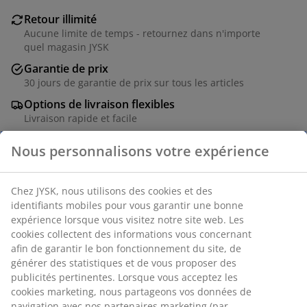
Retour illimité
Aucune limite de temps - retournez dans n'importe
quel magasin JYSK
Garantie de prix
30 jours de garantie de prix sur tous les articles
Options de livraison flexibles
Livraison rapide et facile
Placage décoratif et métal. l60 x L120 x H75 cm
Numéro d’article: 3621018
Instructions de montage
Nous personnalisons votre expérience
Chez JYSK, nous utilisons des cookies et des identifiants
Spécifications
mobiles pour vous garantir une bonne expérience lorsque
vous visitez notre site web. Les cookies collectent des