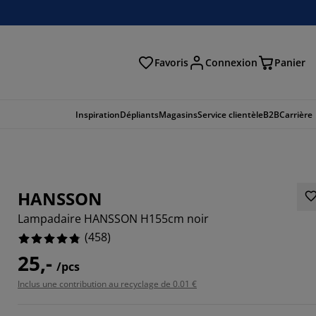
Favoris
Connexion
Panier
herche
Inspiration
Dépliants
Magasins
Service clientèle
B2B
Carrière
HANSSON
Lampadaire HANSSON H155cm noir
(
458
)
25,-
/pcs
Inclus une contribution au recyclage de 0.01 €
502%