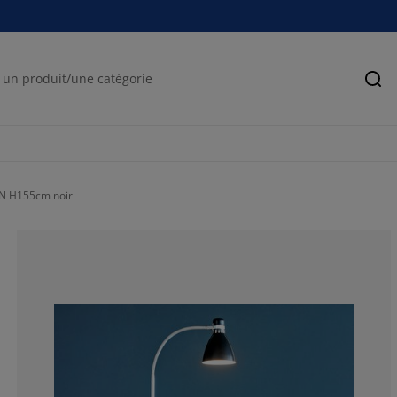
Rec
N H155cm noir
85.58951965065