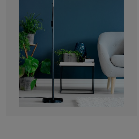
9.82532751091
1.528384279475
1.528384279475
1.528384279475