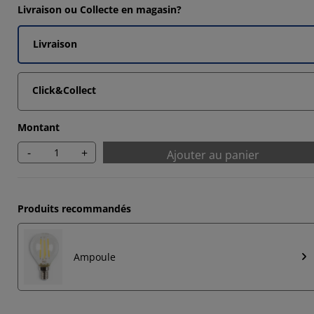
703%
Livraison ou Collecte en magasin?
9825%
Livraison
9825%
9825%
Click&Collect
Montant
-
+
Ajouter au panier
Produits recommandés
Ampoule