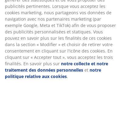
Conservez la chaleur de la pièce et envisagez d’utiliser
publicités pertinentes. Lorsque vous acceptez les
un déshumidificateur pour gérer l’humidité et
cookies marketing, nous partageons vos données de
accélérer le processus de séchage.
navigation avec nos partenaires marketing (par
Vous pouvez également disposer les vêtements de
exemple Google, Meta et TikTok) afin de vous proposer
des publicités personnalisées et statiques. Vous
manière qu’ils soient espacés pour une meilleure
pouvez en savoir plus sur les finalités de ces cookies
circulation de l’air et retourner les articles les plus
dans la section « Modifier » et choisir de retirer votre
épais pour un séchage plus homogène. En suivant ces
consentement en cliquant sur l'icône des cookies. En
étapes et en gérant soigneusement les niveaux
cliquant sur « Accepter tout », vous acceptez les trois
d’humidité, vous pouvez réussir à sécher vos
finalités. En savoir plus sur
notre collecte et notre
vêtements à l’intérieur, même si vous n’avez pas
traitement des données personnelles
et
notre
d’espace extérieur.
politique relative aux cookies
.
Pourquoi ne pas sécher le linge à l’intérieur ?
Sécher des vêtements à l’intérieur est tout à fait
possible, mais il faut garder à l’esprit certaines choses
pour s’assurer que le séchage soit efficace et éviter les
problèmes. Sans une ventilation adéquate, l’excès
d’humidité peut entraîner la formation de moisissures
et d’odeurs de renfermé. Pour atténuer ces problèmes,