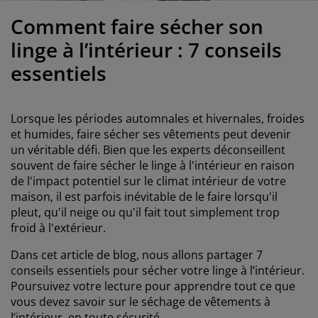
ccessoires entretien meubles
clairages d'extérieur
oustiquaires
raps
ommiers avec rangement
clairage
Comment faire sécher son
ilm pour vitrage
amping
arde-robes
ommiers
énage
linge à l’intérieur : 7 conseils
essentiels
ccessoires
eubles de chambre à coucher
atelas enfant
hambre d’enfant
its superposés
aver et repasser
Lorsque les périodes automnales et hivernales, froides
et humides, faire sécher ses vêtements peut devenir
rticles pour animaux de compagnie
un véritable défi. Bien que les experts déconseillent
souvent de faire sécher le linge à l'intérieur en raison
de l'impact potentiel sur le climat intérieur de votre
maison, il est parfois inévitable de le faire lorsqu'il
pleut, qu'il neige ou qu'il fait tout simplement trop
froid à l'extérieur.
Dans cet article de blog, nous allons partager 7
conseils essentiels pour sécher votre linge à l’intérieur.
Poursuivez votre lecture pour apprendre tout ce que
vous devez savoir sur le séchage de vêtements à
l’intérieur, en toute sécurité.