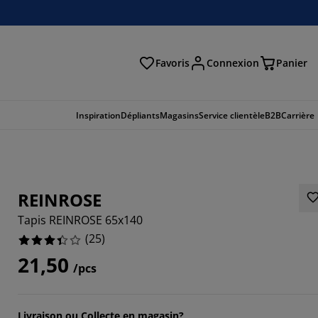
Favoris
Connexion
Panier
herche
Inspiration
Dépliants
Magasins
Service clientèle
B2B
Carrière
REINROSE
Tapis REINROSE 65x140
(
25
)
21,50
/pcs
Livraison ou Collecte en magasin?