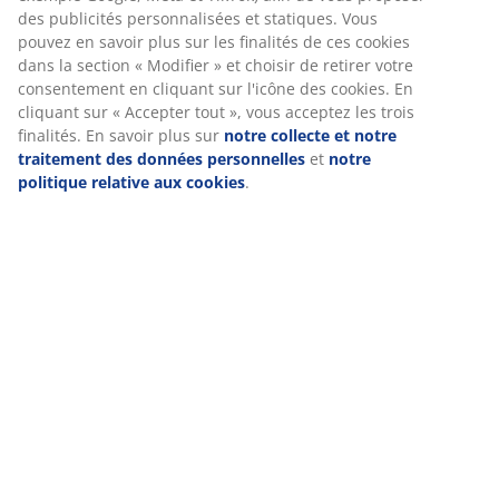
(
2
)
Chez JYSK, nous utilisons des cookies et des identifiants mobiles
pour vous garantir une bonne expérience lorsque vous visitez
Livraison
notre site web. Les cookies collectent des informations vous
concernant afin de garantir le bon fonctionnement du site, de
générer des statistiques et de vous proposer des publicités
pertinentes. Lorsque vous acceptez les cookies marketing, nous
partageons vos données de navigation avec nos partenaires
marketing (par exemple Google, Meta et TikTok) afin de vous
proposer des publicités personnalisées et statiques. Vous pouv
en savoir plus sur les finalités de ces cookies dans la section «
Modifier » et choisir de retirer votre consentement en cliquant
sur l'icône des cookies. En cliquant sur « Accepter tout », vous
acceptez les trois finalités. En savoir plus sur
notre collecte et
notre traitement des données personnelles
et
notre politique
relative aux cookies
.