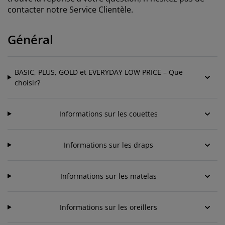
ccessoires entretien meubles
clairages d'extérieur
oustiquaires
raps
ommiers avec rangement
clairage
contacter notre Service Clientèle.
ilm pour vitrage
amping
arde-robes
ommiers
énage
Général
ccessoires
eubles de chambre à coucher
atelas enfant
hambre d’enfant
BASIC, PLUS, GOLD et EVERYDAY LOW PRICE – Que
its superposés
aver et repasser
choisir?
rticles pour animaux de compagnie
Informations sur les couettes
Informations sur les draps
Informations sur les matelas
Informations sur les oreillers