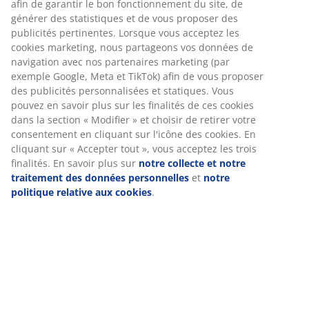
privilégier le chat, où nos conseillers sont
afin de garantir le bon fonctionnement du site, de
disponibles pour vous accompagner. Nous
générer des statistiques et de vous proposer des
traitons actuellement les e-mails du 31/07 et
publicités pertinentes. Lorsque vous acceptez les
mettons tout en œuvre pour répondre à
cookies marketing, nous partageons vos données de
l'ensemble des demandes dans les meilleurs
navigation avec nos partenaires marketing (par
délais. Nous vous remercions pour votre
exemple Google, Meta et TikTok) afin de vous proposer
patience et votre compréhension. L'équipe
des publicités personnalisées et statiques. Vous
Service Client JYSK
pouvez en savoir plus sur les finalités de ces cookies
dans la section « Modifier » et choisir de retirer votre
consentement en cliquant sur l'icône des cookies. En
cliquant sur « Accepter tout », vous acceptez les trois
Live chat - Offline
finalités. En savoir plus sur
notre collecte et notre
Temps moyen d’attente: < 30 sec
traitement des données personnelles
et
notre
politique relative aux cookies
.
03.808.28.03
Temps moyen d'attente : < 20 minutes
Chattez avec nous par Messenger
Temps de réponse moyen: < 60 minutes
Heures d’ouverture du service clientèle
Du Lundi au Vendredi de 10h00 à 16h00