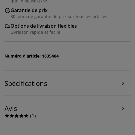
quel magasin JYSK
Garantie de prix
30 jours de garantie de prix sur tous les articles
Options de livraison flexibles
Livraison rapide et facile
Numéro d’article: 1835404
Nous personnalisons votre expérience
Spécifications
Chez JYSK, nous utilisons des cookies et des
identifiants mobiles pour vous garantir une bonne
Avis
expérience lorsque vous visitez notre site web. Les
cookies collectent des informations vous concernant
(
1
)
afin de garantir le bon fonctionnement du site, de
générer des statistiques et de vous proposer des
publicités pertinentes. Lorsque vous acceptez les