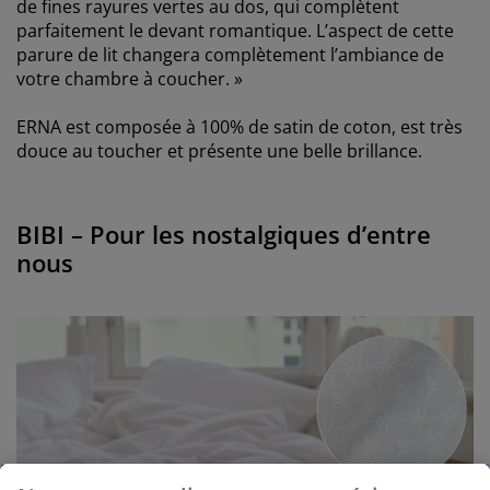
de fines rayures vertes au dos, qui complètent
parfaitement le devant romantique. L’aspect de cette
parure de lit changera complètement l’ambiance de
votre chambre à coucher. »
ERNA est composée à 100% de satin de coton, est très
douce au toucher et présente une belle brillance.
BIBI – Pour les nostalgiques d’entre
nous