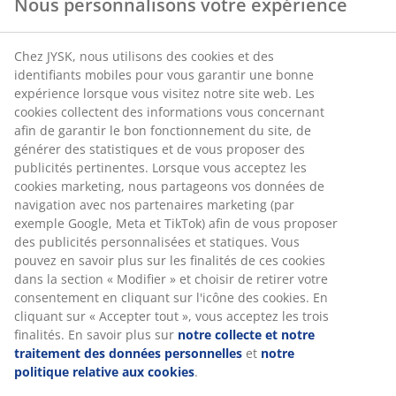
Nous personnalisons votre expérience
Chez JYSK, nous utilisons des cookies et des
identifiants mobiles pour vous garantir une bonne
expérience lorsque vous visitez notre site web. Les
cookies collectent des informations vous concernant
afin de garantir le bon fonctionnement du site, de
générer des statistiques et de vous proposer des
publicités pertinentes. Lorsque vous acceptez les
cookies marketing, nous partageons vos données de
navigation avec nos partenaires marketing (par
exemple Google, Meta et TikTok) afin de vous proposer
« Vous aimez un look vintage simple ? Alors, notre
des publicités personnalisées et statiques. Vous
parure de lit
BIBI
est faite pour vous », dit Kathrine. «
pouvez en savoir plus sur les finalités de ces cookies
Cette parure de lit est composée à 100 % de coton et
dans la section « Modifier » et choisir de retirer votre
présente une jolie broderie française sur tout le
consentement en cliquant sur l'icône des cookies. En
devant, une tendance que l’on retrouve également
cliquant sur « Accepter tout », vous acceptez les trois
dans le secteur de l’habillement. Le renouveau de ce
finalités. En savoir plus sur
notre collecte et notre
style ajoute un élément artisanal au design et crée une
traitement des données personnelles
et
notre
atmosphère romantique dans la chambre à coucher. »
politique relative aux cookies
.