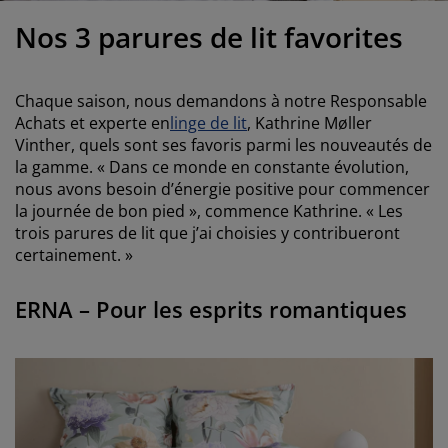
ccessoires entretien meubles
clairages d'extérieur
oustiquaires
raps
ommiers avec rangement
clairage
Nos 3 parures de lit favorites
ilm pour vitrage
amping
arde-robes
ommiers
énage
Chaque saison, nous demandons à notre Responsable
ccessoires
eubles de chambre à coucher
atelas enfant
hambre d’enfant
Achats et experte en
linge de lit
, Kathrine Møller
Vinther, quels sont ses favoris parmi les nouveautés de
its superposés
aver et repasser
la gamme. « Dans ce monde en constante évolution,
nous avons besoin d’énergie positive pour commencer
rticles pour animaux de compagnie
la journée de bon pied », commence Kathrine. « Les
trois parures de lit que j’ai choisies y contribueront
certainement. »
ERNA – Pour les esprits romantiques