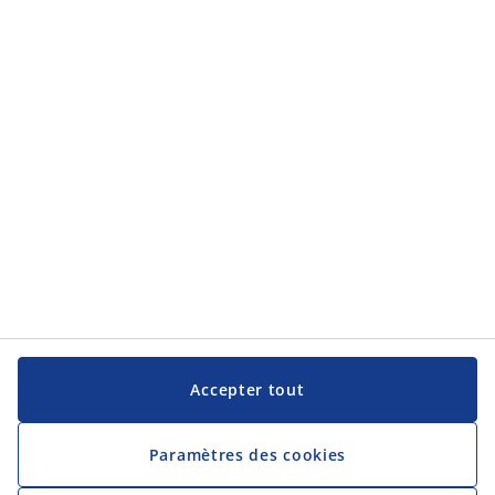
Service clientèle
Service clientèle
JYSK
JYSK
Siège social
Suivez JYSK
Langue
Accepter tout
Paramètres des cookies