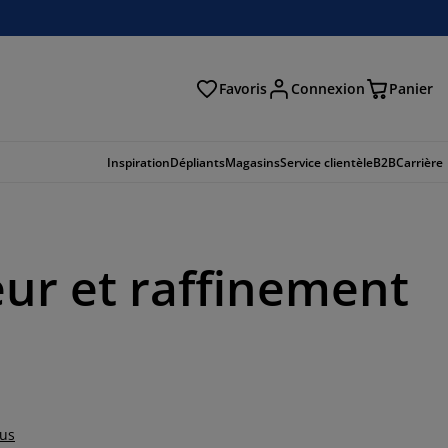
Favoris
Connexion
Panier
herche
Inspiration
Dépliants
Magasins
Service clientèle
B2B
Carrière
eur et raffinement
lus