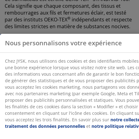
Cela signifie que chaque composant, des tissus et
rembourrages aux fils et fermetures éclair, est testé
®
par des instituts OEKO-TEX
indépendants et respecte
des limites strictes en matière de substances nocives.
®
WELLPUR
®
WELLPUR
est une marque scandinave qui propose
des matelas soulageant la pression et des oreillers à
mémoire de forme qui épousent parfaitement les
contours du corps. La gamme comprend des produits
adaptés à une utilisation à la maison, au bureau ou en
®
voyage. WELLPUR
est disponible exclusivement chez
JYSK.
L'odeur de fabrication disparaît avec le temps
Lorsque vous achetez un nouveau surmatelas, vous
remarquerez peut-être une légère odeur de
fabrication. Celle-ci est totalement inoffensive et
disparaîtra avec le temps. Aérer ou passer l'aspirateur
sur le surmatelas peut aider à accélérer le processus.