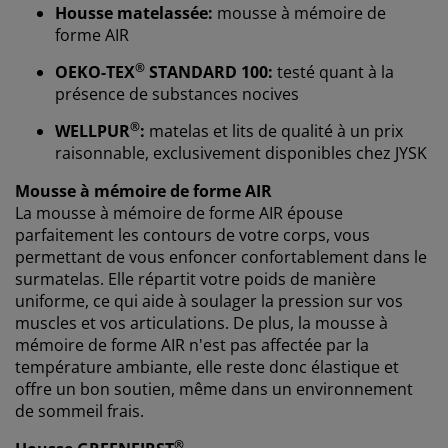
Housse matelassée:
mousse à mémoire de
forme AIR
Nous personnalisons votre expérience
®
OEKO-TEX
STANDARD 100:
testé quant à la
présence de substances nocives
Chez JYSK, nous utilisons des cookies et des
®
WELLPUR
:
matelas et lits de qualité à un prix
identifiants mobiles pour vous garantir une bonne
raisonnable, exclusivement disponibles chez JYSK
expérience lorsque vous visitez notre site web. Les
cookies collectent des informations vous concernant
Mousse à mémoire de forme AIR
afin de garantir le bon fonctionnement du site, de
La mousse à mémoire de forme AIR épouse
générer des statistiques et de vous proposer des
parfaitement les contours de votre corps, vous
publicités pertinentes. Lorsque vous acceptez les
permettant de vous enfoncer confortablement dans le
cookies marketing, nous partageons vos données de
surmatelas. Elle répartit votre poids de manière
navigation avec nos partenaires marketing (par
uniforme, ce qui aide à soulager la pression sur vos
exemple Google, Meta et TikTok) afin de vous proposer
muscles et vos articulations. De plus, la mousse à
des publicités personnalisées et statiques. Vous
mémoire de forme AIR n'est pas affectée par la
pouvez en savoir plus sur les finalités de ces cookies
température ambiante, elle reste donc élastique et
dans la section « Modifier » et choisir de retirer votre
offre un bon soutien, même dans un environnement
consentement en cliquant sur l'icône des cookies. En
de sommeil frais.
cliquant sur « Accepter tout », vous acceptez les trois
finalités. En savoir plus sur
notre collecte et notre
®