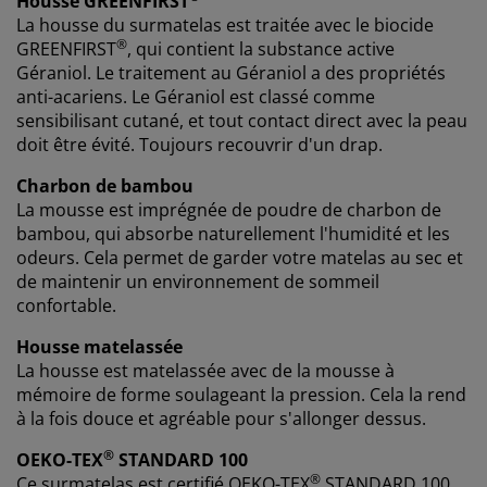
Housse GREENFIRST
traitement des données personnelles
et
notre
La housse du surmatelas est traitée avec le biocide
politique relative aux cookies
.
®
GREENFIRST
, qui contient la substance active
Géraniol. Le traitement au Géraniol a des propriétés
anti-acariens. Le Géraniol est classé comme
sensibilisant cutané, et tout contact direct avec la peau
doit être évité. Toujours recouvrir d'un drap.
Charbon de bambou
La mousse est imprégnée de poudre de charbon de
bambou, qui absorbe naturellement l'humidité et les
odeurs. Cela permet de garder votre matelas au sec et
de maintenir un environnement de sommeil
confortable.
Housse matelassée
La housse est matelassée avec de la mousse à
mémoire de forme soulageant la pression. Cela la rend
à la fois douce et agréable pour s'allonger dessus.
®
OEKO-TEX
STANDARD 100
®
Ce surmatelas est certifié OEKO-TEX
STANDARD 100.