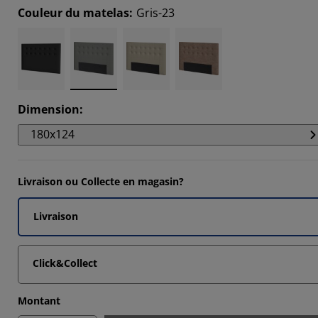
6664%
Couleur du matelas
:
Gris-23
2381%
2381%
Dimension
:
180x124
Livraison ou Collecte en magasin?
Livraison
Click&Collect
Montant