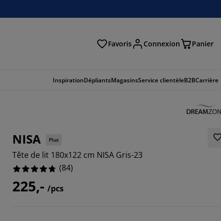
Favoris
Connexion
Panier
herche
Inspiration
Dépliants
Magasins
Service clientèle
B2B
Carrière
NISA
Plus
Tête de lit 180x122 cm NISA Gris-23
(
84
)
225,-
/pcs
2857%