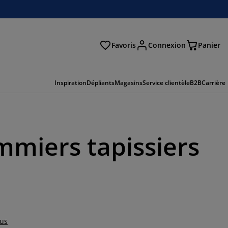
Favoris
Connexion
Panier
herche
Inspiration
Dépliants
Magasins
Service clientèle
B2B
Carrière
mmiers tapissiers
lus