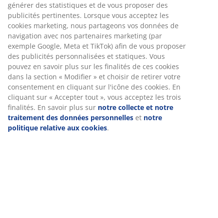
Avis
(
145
)
Livraison
Nous personnalisons votre expérience
Chez JYSK, nous utilisons des cookies et des identifiants mobiles
pour vous garantir une bonne expérience lorsque vous visitez
notre site web. Les cookies collectent des informations vous
concernant afin de garantir le bon fonctionnement du site, de
générer des statistiques et de vous proposer des publicités
pertinentes. Lorsque vous acceptez les cookies marketing, nous
partageons vos données de navigation avec nos partenaires
marketing (par exemple Google, Meta et TikTok) afin de vous
proposer des publicités personnalisées et statiques. Vous pouv
en savoir plus sur les finalités de ces cookies dans la section «
Modifier » et choisir de retirer votre consentement en cliquant s
l'icône des cookies. En cliquant sur « Accepter tout », vous acce
les trois finalités. En savoir plus sur
notre collecte et notre