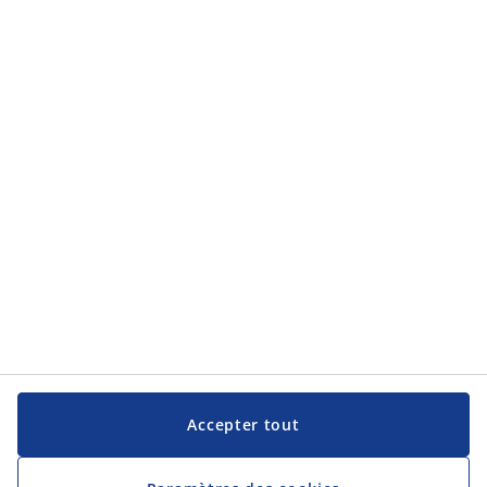
Service clientèle
Service clientèle
JYSK
JYSK
Siège social
Suivez JYSK
Langue
Accepter tout