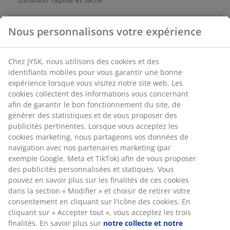
Nous personnalisons votre expérience
Tissu Teddy. l84 x H40 x P45 cm
Chez JYSK, nous utilisons des cookies et des
Numéro d’article: 3690462
identifiants mobiles pour vous garantir une bonne
Instructions de montage
expérience lorsque vous visitez notre site web. Les
cookies collectent des informations vous concernant
afin de garantir le bon fonctionnement du site, de
générer des statistiques et de vous proposer des
Spécifications
publicités pertinentes. Lorsque vous acceptez les
cookies marketing, nous partageons vos données de
navigation avec nos partenaires marketing (par
exemple Google, Meta et TikTok) afin de vous proposer
Avis
des publicités personnalisées et statiques. Vous
pouvez en savoir plus sur les finalités de ces cookies
(
71
)
dans la section « Modifier » et choisir de retirer votre
consentement en cliquant sur l'icône des cookies. En
cliquant sur « Accepter tout », vous acceptez les trois
Livraison
finalités. En savoir plus sur
notre collecte et notre