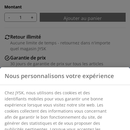
Montant
-
+
Ajouter au panier
Retour illimité
Aucune limite de temps - retournez dans n'importe
quel magasin JYSK
Garantie de prix
30 jours de garantie de prix sur tous les articles
Options de livraison flexibles
Livraison rapide et facile
Tissu. Coussins d'assise et de dossier en mousse. Pieds
en bois massif. l91 x H98 x p88 cm
Numéro d’article: 3640264