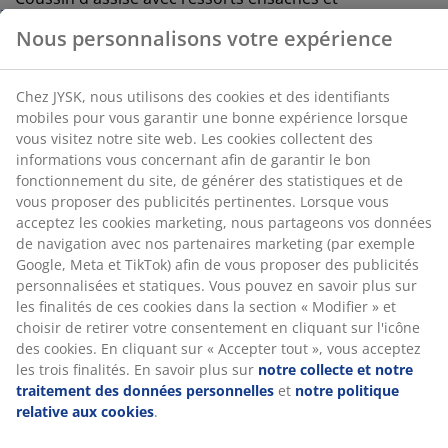
cookies collectent des informations vous concernant
rembourrage en mousse. Coussin de dossier en
afin de garantir le bon fonctionnement du site, de
mousse. Avec espace de rangement. l223 x H81 x P78
générer des statistiques et de vous proposer des
cm
publicités pertinentes. Lorsque vous acceptez les
cookies marketing, nous partageons vos données de
navigation avec nos partenaires marketing (par
Numéro d’article: S363099
exemple Google, Meta et TikTok) afin de vous proposer
des publicités personnalisées et statiques. Vous
pouvez en savoir plus sur les finalités de ces cookies
dans la section « Modifier » et choisir de retirer votre
L'ensemble se compose des éléments
consentement en cliquant sur l'icône des cookies. En
suivants
cliquant sur « Accepter tout », vous acceptez les trois
finalités. En savoir plus sur
notre collecte et notre
traitement des données personnelles
et
notre
politique relative aux cookies
.
Spécifications
Avis
(
0
)