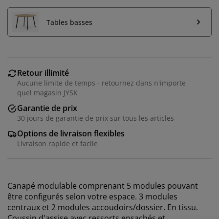
Tables basses
Retour illimité
Aucune limite de temps - retournez dans n'importe
quel magasin JYSK
Garantie de prix
30 jours de garantie de prix sur tous les articles
Options de livraison flexibles
Livraison rapide et facile
Nous personnalisons votre expérience
Canapé modulable comprenant 5 modules pouvant
Chez JYSK, nous utilisons des cookies et des
être configurés selon votre espace. 3 modules
identifiants mobiles pour vous garantir une bonne
centraux et 2 modules accoudoirs/dossier. En tissu.
expérience lorsque vous visitez notre site web. Les
Coussin d'assise avec ressorts ensachés et