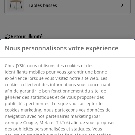
Tables basses
Retour illimité
Aucune limite de temps - retournez dans n'importe
quel magasin JYSK
Garantie de prix
30 jours de garantie de prix sur tous les articles
Options de livraison flexibles
Livraison rapide et facile
Canapé 3 places en tissu. Coussins d'assise et de
dossier en mousse. Pieds en frêne massif. Non
réversible. l244 x H84 x P95/157 cm