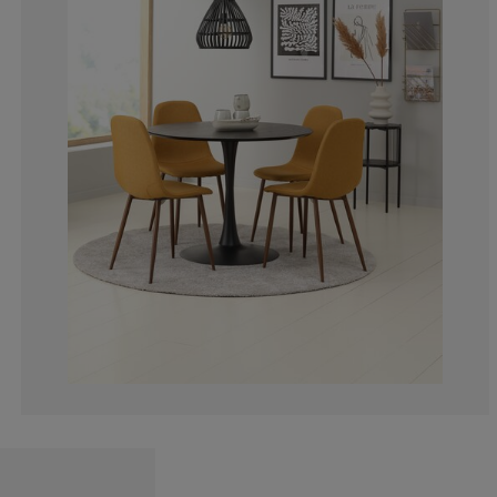
10.68376068376
2.136752136752
1.709401709401
3.418803418803