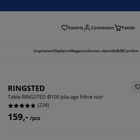
Favoris
Connexion
Panier
herche
Inspiration
Dépliants
Magasins
Service clientèle
B2B
Carrière
RINGSTED
Table RINGSTED Ø100 placage frêne noir
(
234
)
159,-
/pcs
204%