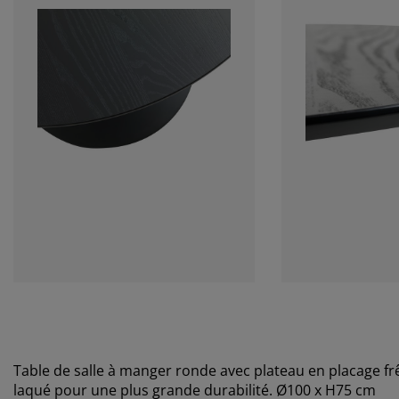
Table de salle à manger ronde avec plateau en placage frên
laqué pour une plus grande durabilité. Ø100 x H75 cm