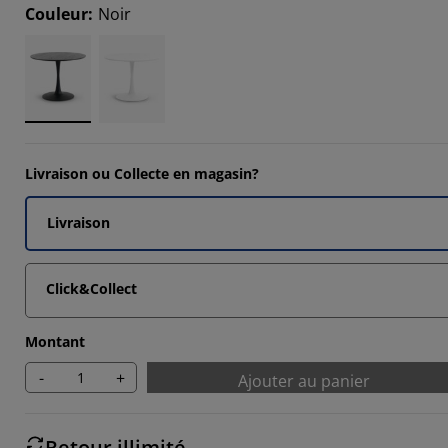
0683%
Couleur
:
Noir
1367%
7095%
419%
Livraison ou Collecte en magasin?
Livraison
Click&Collect
Montant
-
+
Ajouter au panier
Retour illimité