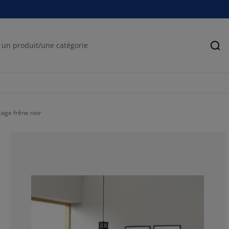
Rec
age frêne noir
82.05128205128