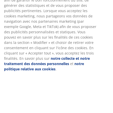
être rangées sous le plateau. Des rallonges
supplémentaires peuvent être achetées séparément.
Lorsque la table est déployée, le nombre de pieds
passe de 4 à 8. l100 x L200 x H75 cm
Numéro d’article: 3640281
Instructions de montage
Spécifications
Nous personnalisons votre expérience
Avis
Chez JYSK, nous utilisons des cookies et des identifiants mobile
vous garantir une bonne expérience lorsque vous visitez notre s
(
7
)
Les cookies collectent des informations vous concernant afin de 
le bon fonctionnement du site, de générer des statistiques et d
proposer des publicités pertinentes. Lorsque vous acceptez les 
marketing, nous partageons vos données de navigation avec no