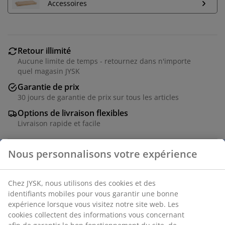
Accessoires
Retour illimité
Aucune limite de temps - retournez dans n'importe
quel magasin JYSK
Garantie de prix
30 jours de garantie de prix sur tous les articles
Options de livraison flexibles
Livraison rapide et facile
Table de salle à manger extensible avec mécanisme
d'extraction. La table est fabriquée en chêne massif et
placage chêne. Le bois est laqué pour une plus grande
durabilité. Vous pouvez ajouter jusqu'à 5 rallonges
pour agrandir la table jusqu'à 436 cm afin d'accueillir
plus de personnes. 3 rallonges sont inclues et peuvent