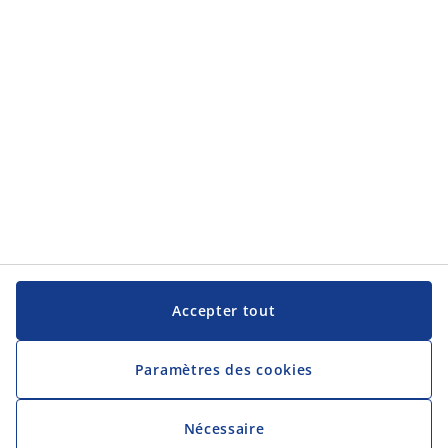
JYSK
JYSK
Siège social
Suivez JYSK
Langue