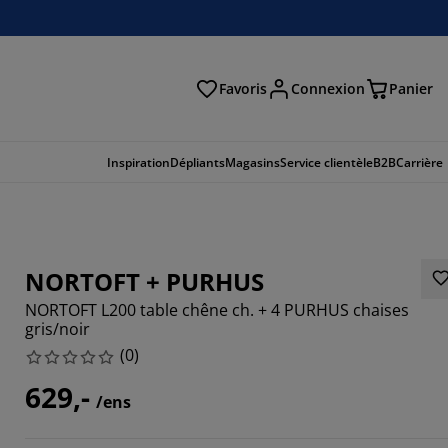
Favoris
Connexion
Panier
herche
Inspiration
Dépliants
Magasins
Service clientèle
B2B
Carrière
NORTOFT + PURHUS
NORTOFT L200 table chêne ch. + 4 PURHUS chaises
gris/noir
(
0
)
629,-
/ens