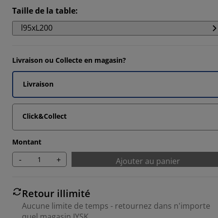
Taille de la table
:
l95xL200
Livraison ou Collecte en magasin?
Livraison
Click&Collect
Montant
-
+
Ajouter au panier
Retour illimité
Aucune limite de temps - retournez dans n'importe
quel magasin JYSK