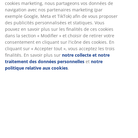
Nous personnalisons votre expérience
Spécifications
Chez JYSK, nous utilisons des cookies et des identifiants mobiles
pour vous garantir une bonne expérience lorsque vous visitez
notre site web. Les cookies collectent des informations vous
concernant afin de garantir le bon fonctionnement du site, de
Avis
générer des statistiques et de vous proposer des publicités
pertinentes. Lorsque vous acceptez les cookies marketing, nous
(
0
)
partageons vos données de navigation avec nos partenaires
marketing (par exemple Google, Meta et TikTok) afin de vous
proposer des publicités personnalisées et statiques. Vous
pouvez en savoir plus sur les finalités de ces cookies dans la
Livraison
section « Modifier » et choisir de retirer votre consentement en
cliquant sur l'icône des cookies. En cliquant sur « Accepter tout
», vous acceptez les trois finalités. En savoir plus sur
notre
collecte et notre traitement des données personnelles
et
notr
politique relative aux cookies
.