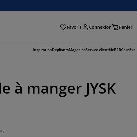
Favoris
Connexion
Panier
herche
Inspiration
Dépliants
Magasins
Service clientèle
B2B
Carrière
le à manger JYSK
lus