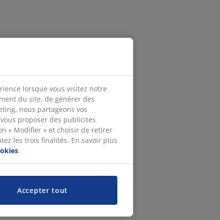
rience lorsque vous visitez notre
ement du site, de générer des
keting, nous partageons vos
 vous proposer des publicités
n « Modifier » et choisir de retirer
z les trois finalités. En savoir plus
ookies
.
Accepter tout