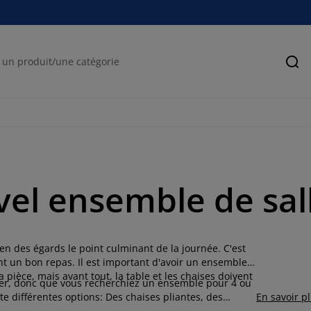
Rec
vel ensemble de sal
n des égards le point culminant de la journée. C'est
t un bon repas. Il est important d'avoir un ensemble
pièce, mais avant tout, la table et les chaises doivent
ger, donc que vous recherchiez un ensemble pour 4 ou
e différentes options: Des chaises pliantes, des
En savoir p
manger sont assorties dans de belles combinaisons, afin