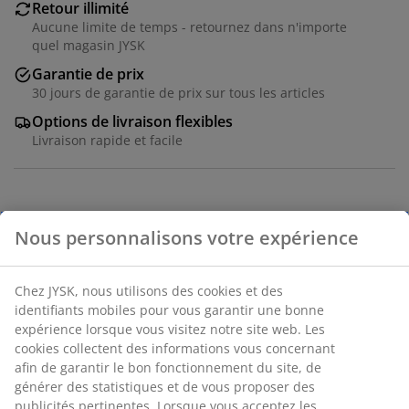
Retour illimité
Aucune limite de temps - retournez dans n'importe
quel magasin JYSK
Garantie de prix
30 jours de garantie de prix sur tous les articles
Options de livraison flexibles
Livraison rapide et facile
Table: Bois massif et placage chêne. Ø110 x H75 cm.
Incl. 2 rallonges. Dimensions avec rallonges: l110 x L200
x H75 cm. Chaise: Tissu et acier.
Numéro d’article: S000725
L'ensemble se compose des éléments