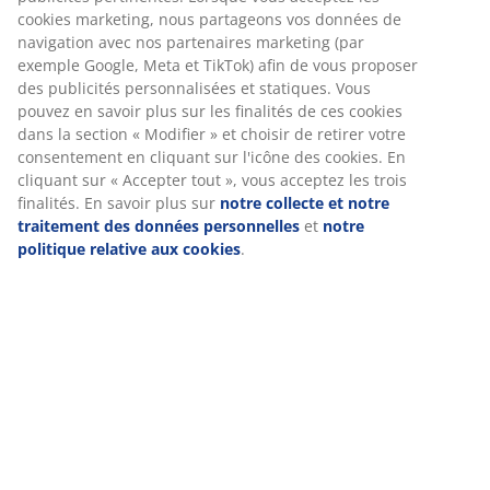
suivants
Nous personnalisons votre expérience
Chez JYSK, nous utilisons des cookies et des identifiants mobiles
Spécifications
pour vous garantir une bonne expérience lorsque vous visitez
notre site web. Les cookies collectent des informations vous
concernant afin de garantir le bon fonctionnement du site, de
générer des statistiques et de vous proposer des publicités
Avis
pertinentes. Lorsque vous acceptez les cookies marketing, nous
(
0
)
partageons vos données de navigation avec nos partenaires
marketing (par exemple Google, Meta et TikTok) afin de vous
proposer des publicités personnalisées et statiques. Vous
pouvez en savoir plus sur les finalités de ces cookies dans la
Livraison
section « Modifier » et choisir de retirer votre consentement en
cliquant sur l'icône des cookies. En cliquant sur « Accepter tout
», vous acceptez les trois finalités. En savoir plus sur
notre
collecte et notre traitement des données personnelles
et
notr
politique relative aux cookies
.