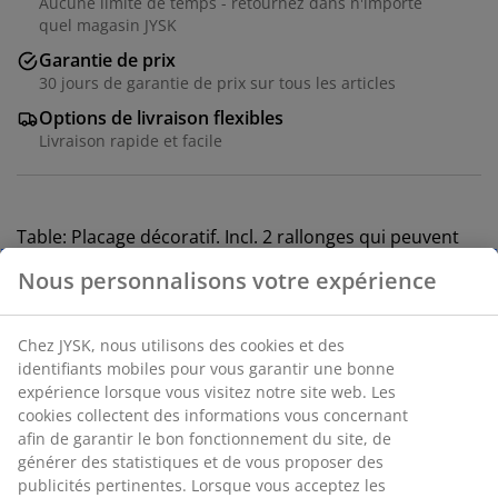
Aucune limite de temps - retournez dans n'importe
quel magasin JYSK
Garantie de prix
30 jours de garantie de prix sur tous les articles
Options de livraison flexibles
Livraison rapide et facile
Table: Placage décoratif. Incl. 2 rallonges qui peuvent
être stockées sous le plateau de la table. l90 x
Nous personnalisons votre expérience
L190/235/280 x H77 cm Chaise: Tissu et bois massif.
Numéro d’article: S364296
Chez JYSK, nous utilisons des cookies et des
identifiants mobiles pour vous garantir une bonne
expérience lorsque vous visitez notre site web. Les
cookies collectent des informations vous concernant
afin de garantir le bon fonctionnement du site, de
L'ensemble se compose des éléments
générer des statistiques et de vous proposer des
suivants
publicités pertinentes. Lorsque vous acceptez les