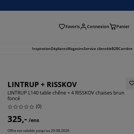
Favoris
Connexion
Panier
herche
Inspiration
Dépliants
Magasins
Service clientèle
B2B
Carrière
LINTRUP + RISSKOV
LINTRUP L140 table chêne + 4 RISSKOV chaises brun
foncé
(
0
)
325,-
/ens
Offre est valable jusqu'au 29.08.2026