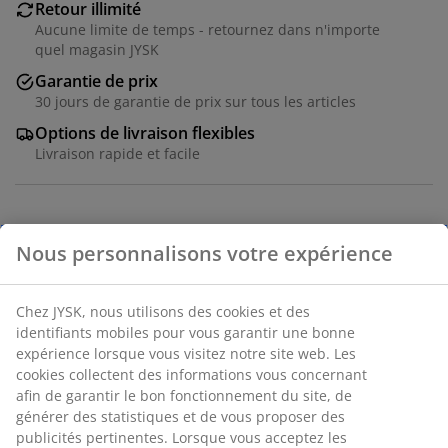
Retour illimité
Aucune limite de temps - retournez dans n'importe
quel magasin JYSK
Garantie de prix
30 jours de garantie de prix sur tous les articles
Options de livraison flexibles
Livraison rapide et facile
Table: Placage décoratif. Ø110 x H75 cm. Chaise: Tissu
et acier.
Numéro d’article: S364379
L'ensemble se compose des éléments
suivants