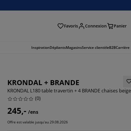
Favoris
Connexion
Panier
herche
Inspiration
Dépliants
Magasins
Service clientèle
B2B
Carrière
KRONDAL + BRANDE
KRONDAL L180 table travertin + 4 BRANDE chaises beige
(
0
)
245,-
/ens
Offre est valable jusqu'au 29.08.2026