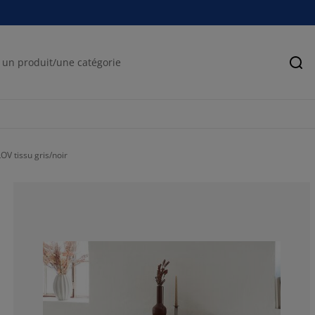
Rec
V tissu gris/noir
67.93893129770