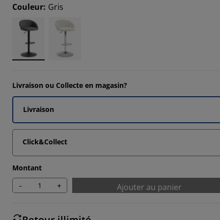
4198%
Couleur
:
Gris
725%
8165%
6336%
Livraison ou Collecte en magasin?
Livraison
Click&Collect
Montant
-
+
Ajouter au panier
Retour illimité