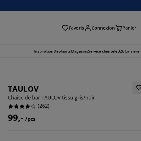
Favoris
Connexion
Panier
herche
Inspiration
Dépliants
Magasins
Service clientèle
B2B
Carrière
TAULOV
Chaise de bar TAULOV tissu gris/noir
(
262
)
99,-
/pcs
993%