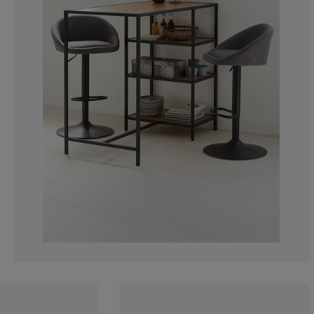
13.35877862595
4.580152671755
3.053435114503
11.06870229007